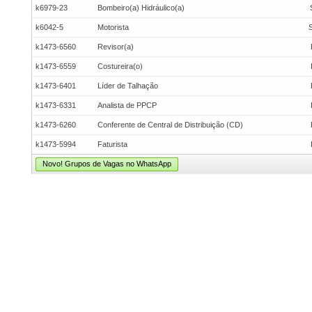
k6979-23
Bombeiro(a) Hidráulico(a)
k6042-5
Motorista
k1473-6560
Revisor(a)
k1473-6559
Costureira(o)
k1473-6401
Líder de Talhação
k1473-6331
Analista de PPCP
k1473-6260
Conferente de Central de Distribuição (CD)
k1473-5994
Faturista
Novo! Grupos de Vagas no WhatsApp