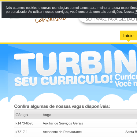
Nós usamos cookies e outras tecnologias semelhantes para melhorar a sua experiênci
P
personalizado. Ao utilizar nossos serviços, você concorda com tais condições. Nossa
Início
Código
Vaga
k1473-6576
Auxiliar de Serviços Gerais
k7217-1
Atendente de Restaurante
Santa B