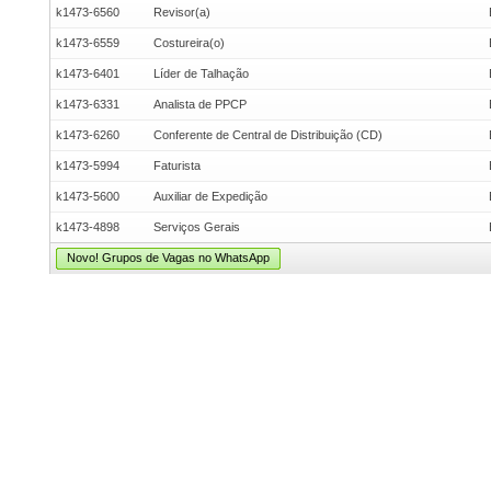
k1473-6560
Revisor(a)
k1473-6559
Costureira(o)
k1473-6401
Líder de Talhação
k1473-6331
Analista de PPCP
k1473-6260
Conferente de Central de Distribuição (CD)
k1473-5994
Faturista
k1473-5600
Auxiliar de Expedição
k1473-4898
Serviços Gerais
Novo! Grupos de Vagas no WhatsApp