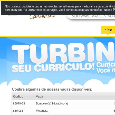
Nós usamos cookies e outras tecnologias semelhantes para melhorar a sua experiênci
P
personalizado. Ao utilizar nossos serviços, você concorda com tais condições. Nossa
Início
Código
Vaga
k6979-23
Bombeiro(a) Hidráulico(a)
k6042-5
Motorista