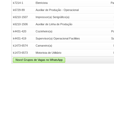
k7214-1
Eletricista
Pa
k6729-89
Auxiliar de Produção - Operacional
k6210-1507
Impressor(a) Serigráfico(a)
k6210-1506
Auxiliar de Linha de Produção
k4431-420
Cozinheiro(a)
Po
k4431-419
Supervisor(a) Operacional Facilities
Sa
k1473-6574
Camareiro(a)
k1473-6573
Motorista de Utilitário
Novo! Grupos de Vagas no WhatsApp