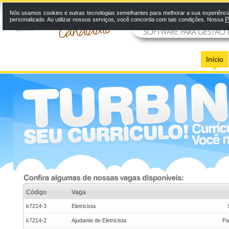
Nós usamos cookies e outras tecnologias semelhantes para melhorar a sua experiênci
P
personalizado. Ao utilizar nossos serviços, você concorda com tais condições. Nossa
Início
Código
Vaga
k7214-3
Eletricista
k7214-2
Ajudante de Eletricista
Pa