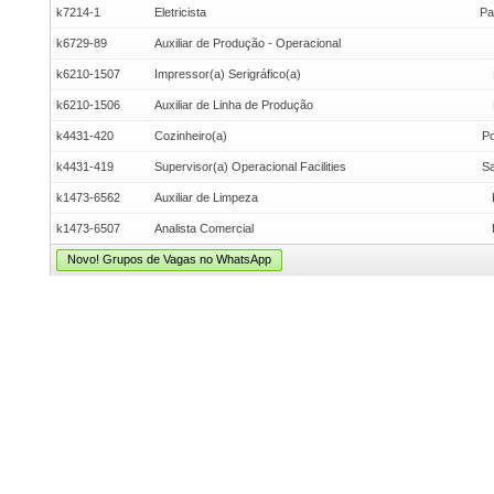
k7214-1
Eletricista
Pa
k6729-89
Auxiliar de Produção - Operacional
k6210-1507
Impressor(a) Serigráfico(a)
k6210-1506
Auxiliar de Linha de Produção
k4431-420
Cozinheiro(a)
Po
k4431-419
Supervisor(a) Operacional Facilities
Sa
k1473-6562
Auxiliar de Limpeza
k1473-6507
Analista Comercial
Novo! Grupos de Vagas no WhatsApp