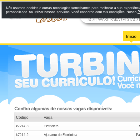
Nós usamos cookies e outras tecnologias semelhantes para melhorar a sua experiênci
P
personalizado. Ao utilizar nossos serviços, você concorda com tais condições. Nossa
Início
Código
Vaga
k7214-3
Eletricista
k7214-2
Ajudante de Eletricista
Pa