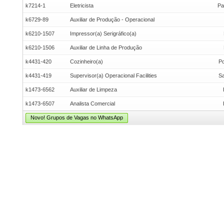
k7214-1
Eletricista
Pa
k6729-89
Auxiliar de Produção - Operacional
k6210-1507
Impressor(a) Serigráfico(a)
k6210-1506
Auxiliar de Linha de Produção
k4431-420
Cozinheiro(a)
Po
k4431-419
Supervisor(a) Operacional Facilities
Sa
k1473-6562
Auxiliar de Limpeza
k1473-6507
Analista Comercial
Novo! Grupos de Vagas no WhatsApp