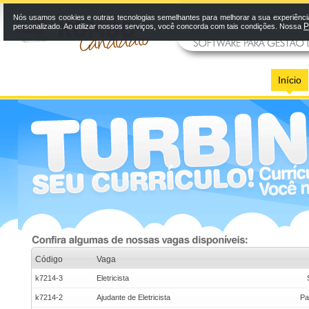
Nós usamos cookies e outras tecnologias semelhantes para melhorar a sua experiênci
P
personalizado. Ao utilizar nossos serviços, você concorda com tais condições. Nossa
Início
Código
Vaga
k7214-3
Eletricista
k7214-2
Ajudante de Eletricista
Pa