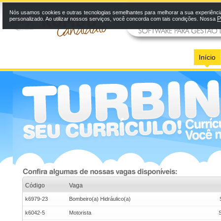
Nós usamos cookies e outras tecnologias semelhantes para melhorar a sua experiênci
P
personalizado. Ao utilizar nossos serviços, você concorda com tais condições. Nossa
Início
Código
Vaga
k6979-23
Bombeiro(a) Hidráulico(a)
k6042-5
Motorista