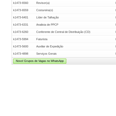
k1473-6560
Revisor(a)
k1473-6559
Costureira(o)
k1473-6401
Líder de Talhação
k1473-6331
Analista de PPCP
k1473-6260
Conferente de Central de Distribuição (CD)
k1473-5994
Faturista
k1473-5600
Auxiliar de Expedição
k1473-4898
Serviços Gerais
Novo! Grupos de Vagas no WhatsApp