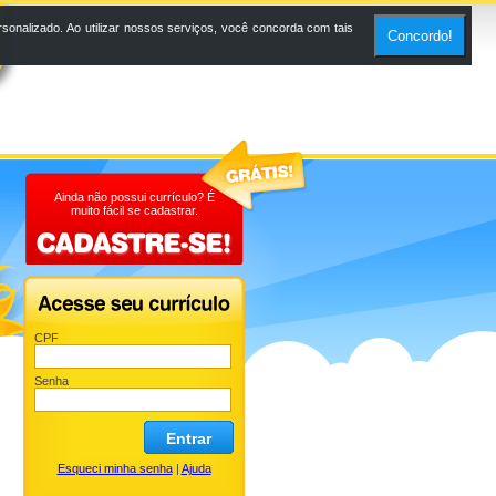
onalizado. Ao utilizar nossos serviços, você concorda com tais
Concordo!
Ainda não possui currículo? É
muito fácil se cadastrar.
CPF
Senha
Entrar
Esqueci minha senha
|
Ajuda