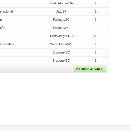
Paulo Afonso/BA
1
eracional
Jaú/SP
1
a)
Palhoça/SC
1
ução
Palhoça/SC
2
Porto Alegre/RS
20
Facilities
Santa Maria/RS
1
Brusque/SC
1
Brusque/SC
1
Ver todas as vagas