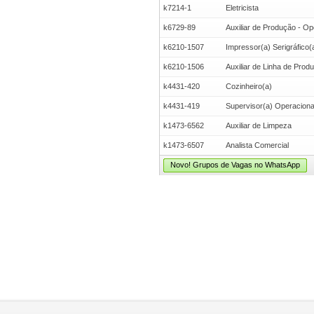
k7214-1
Eletricista
k6729-89
Auxiliar de Produção - Op
k6210-1507
Impressor(a) Serigráfico(
k6210-1506
Auxiliar de Linha de Prod
k4431-420
Cozinheiro(a)
k4431-419
Supervisor(a) Operacional 
k1473-6562
Auxiliar de Limpeza
k1473-6507
Analista Comercial
Novo! Grupos de Vagas no WhatsApp