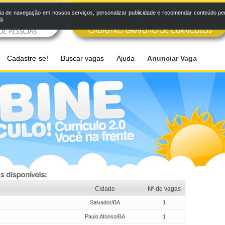
a de navegação em nossos serviços, personalizar publicidade e recomendar conteúdo pers
os
.
Cadastre-se!
Buscar vagas
Ajuda
Anunciar Vaga
Cidade
Nº de vagas
Salvador/BA
1
Paulo Afonso/BA
1