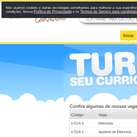
Nós usamos cookies e outras tecnologias semelhantes para melhorar a sua experiênci
Política de Privacidade
Termos de Serviço para candidat
condições. Nossa
e os
Início
Código
Vaga
k7214-3
Eletricista
k7214-2
Ajudante de Eletricista