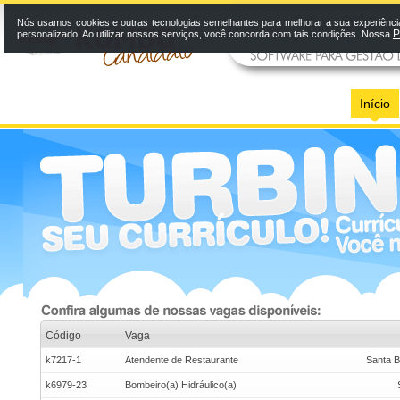
Nós usamos cookies e outras tecnologias semelhantes para melhorar a sua experiênci
P
personalizado. Ao utilizar nossos serviços, você concorda com tais condições. Nossa
Início
Código
Vaga
k7217-1
Atendente de Restaurante
Santa B
k6979-23
Bombeiro(a) Hidráulico(a)