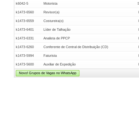
k6042-5
Motorista
k1473-6560
Revisor(a)
k1473-6559
Costureira(o)
k1473-6401
Líder de Talhação
k1473-6331
Analista de PPCP
k1473-6260
Conferente de Central de Distribuição (CD)
k1473-5994
Faturista
k1473-5600
Auxiliar de Expedição
Novo! Grupos de Vagas no WhatsApp