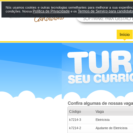
Nós usamos cookies e outras tecnologias semelhantes para melhorar a sua experiênci
Política de Privacidade
Termos de Serviço para candidat
condições. Nossa
e os
Início
Código
Vaga
k7214-3
Eletricista
k7214-2
Ajudante de Eletricista