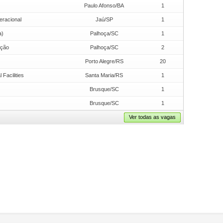
Paulo Afonso/BA
1
eracional
Jaú/SP
1
a)
Palhoça/SC
1
ução
Palhoça/SC
2
Porto Alegre/RS
20
Facilities
Santa Maria/RS
1
Brusque/SC
1
Brusque/SC
1
Ver todas as vagas