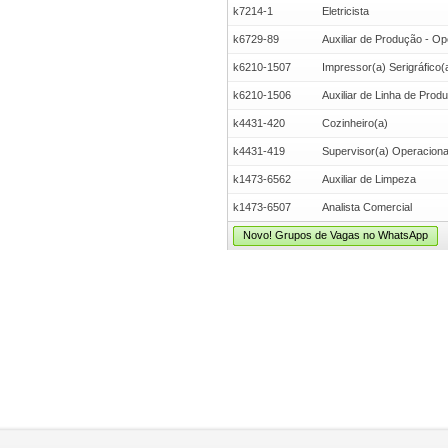
k7214-1
Eletricista
k6729-89
Auxiliar de Produção - Op
k6210-1507
Impressor(a) Serigráfico(
k6210-1506
Auxiliar de Linha de Prod
k4431-420
Cozinheiro(a)
k4431-419
Supervisor(a) Operacional 
k1473-6562
Auxiliar de Limpeza
k1473-6507
Analista Comercial
Novo! Grupos de Vagas no WhatsApp