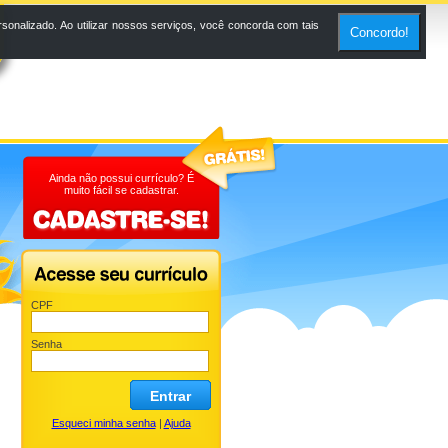
onalizado. Ao utilizar nossos serviços, você concorda com tais
Concordo!
Ainda não possui currículo? É
muito fácil se cadastrar.
CPF
Senha
Entrar
Esqueci minha senha
|
Ajuda