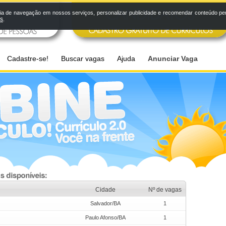
a de navegação em nossos serviços, personalizar publicidade e recomendar conteúdo pers
os
.
Cadastre-se!
Buscar vagas
Ajuda
Anunciar Vaga
Cidade
Nº de vagas
Salvador/BA
1
Paulo Afonso/BA
1