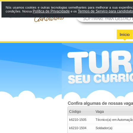
Nós usamos cookies e outras tecnologias semelhantes para melhorar a sua experiênci
Política de Privacidade
Termos de Serviço para candidat
condições. Nossa
e os
Início
Código
Vaga
k6210-1505
Técnico(a) em Automaçã
k6210-1504
Soldador(a)