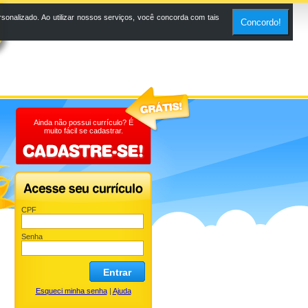
onalizado. Ao utilizar nossos serviços, você concorda com tais
Concordo!
Ainda não possui currículo? É
muito fácil se cadastrar.
CPF
Senha
Entrar
Esqueci minha senha
|
Ajuda