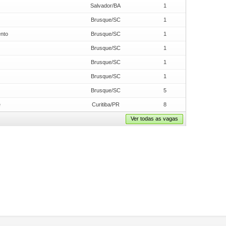
Salvador/BA
1
Brusque/SC
1
ento
Brusque/SC
1
Brusque/SC
1
Brusque/SC
1
Brusque/SC
1
Brusque/SC
5
e
Curitiba/PR
8
Ver todas as vagas