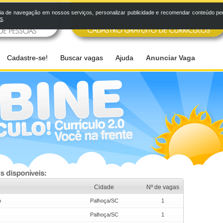
a de navegação em nossos serviços, personalizar publicidade e recomendar conteúdo pers
os
.
Cadastre-se!
Buscar vagas
Ajuda
Anunciar Vaga
Cidade
Nº de vagas
o
Palhoça/SC
1
Palhoça/SC
1