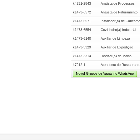
k4231-2843
Analista de Processos
k1473-6572
Analista de Faturamento
k1473-6571
Instalador(a) de Cabeam
k1473-6554
Cozinheiro(a) Industrial
k1473-6140
Auxiliar de Limpeza
k1473-3329
Auxiliar de Expedição
k1473-3314
Revisor(a) de Malha
k7212-1
Atendente de Restaurant
Novo! Grupos de Vagas no WhatsApp