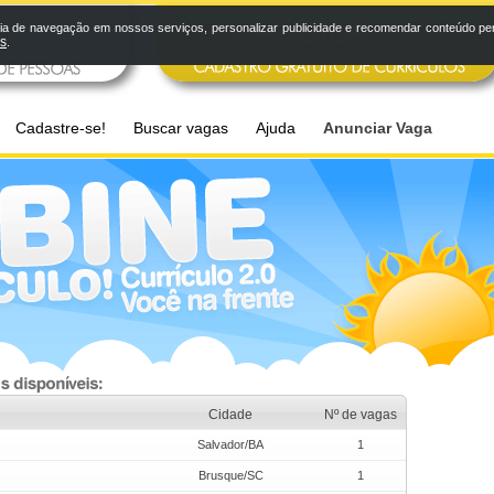
a de navegação em nossos serviços, personalizar publicidade e recomendar conteúdo pers
os
.
Cadastre-se!
Buscar vagas
Ajuda
Anunciar Vaga
Cidade
Nº de vagas
Salvador/BA
1
Brusque/SC
1