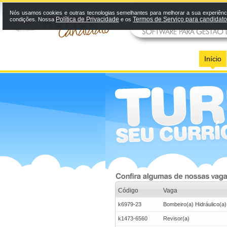
Nós usamos cookies e outras tecnologias semelhantes para melhorar a sua experiênci
Política de Privacidade
Termos de Serviço para candidat
condições. Nossa
e os
Início
Código
Vaga
k6979-23
Bombeiro(a) Hidráulico(a)
k1473-6560
Revisor(a)