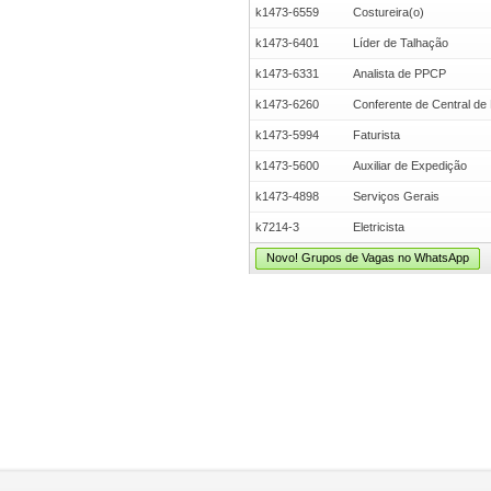
k1473-6559
Costureira(o)
k1473-6401
Líder de Talhação
k1473-6331
Analista de PPCP
k1473-6260
Conferente de Central de 
k1473-5994
Faturista
k1473-5600
Auxiliar de Expedição
k1473-4898
Serviços Gerais
k7214-3
Eletricista
Novo! Grupos de Vagas no WhatsApp