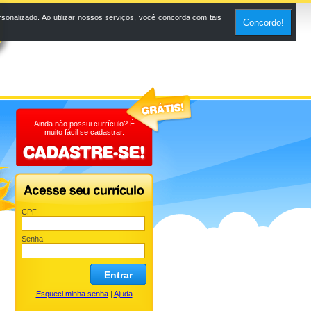
onalizado. Ao utilizar nossos serviços, você concorda com tais
Concordo!
Ainda não possui currículo? É
muito fácil se cadastrar.
CPF
Senha
Entrar
Esqueci minha senha
|
Ajuda