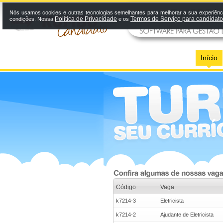
Nós usamos cookies e outras tecnologias semelhantes para melhorar a sua experiênci
Política de Privacidade
Termos de Serviço para candidat
condições. Nossa
e os
Início
Código
Vaga
k7214-3
Eletricista
k7214-2
Ajudante de Eletricista