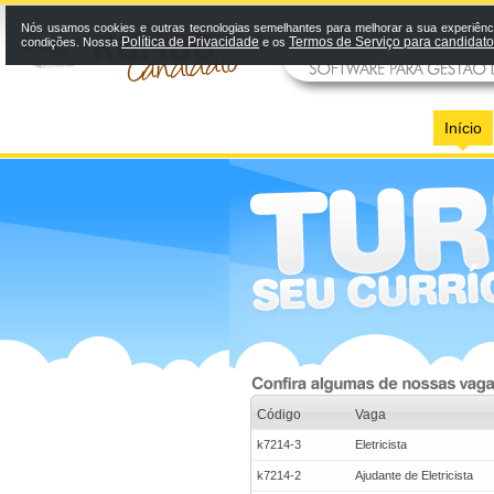
Nós usamos cookies e outras tecnologias semelhantes para melhorar a sua experiênci
Política de Privacidade
Termos de Serviço para candidat
condições. Nossa
e os
Início
Código
Vaga
k7214-3
Eletricista
k7214-2
Ajudante de Eletricista