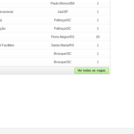
Paulo Afonso/BA
1
eracional
Jaú/SP
1
a)
Palhoça/SC
1
ução
Palhoça/SC
2
Porto Alegre/RS
20
Facilities
Santa Maria/RS
1
Brusque/SC
1
Brusque/SC
1
Ver todas as vagas