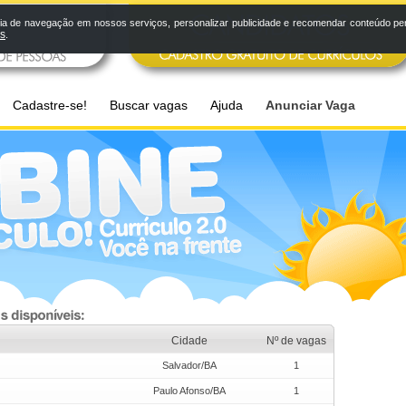
a de navegação em nossos serviços, personalizar publicidade e recomendar conteúdo pers
os
.
Cadastre-se!
Buscar vagas
Ajuda
Anunciar Vaga
Cidade
Nº de vagas
Salvador/BA
1
Paulo Afonso/BA
1