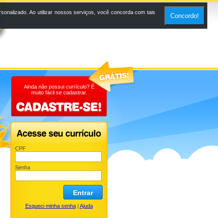
onalizado. Ao utilizar nossos serviços, você concorda com tais
Concordo!
Ainda não possui currículo? É
muito fácil se cadastrar.
CPF
Senha
Entrar
Esqueci minha senha
|
Ajuda