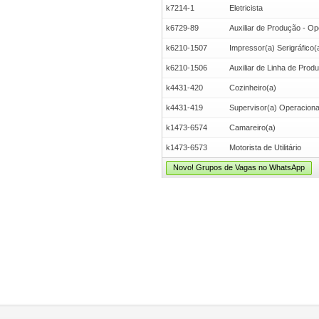
k7214-1
Eletricista
k6729-89
Auxiliar de Produção - Op
k6210-1507
Impressor(a) Serigráfico(
k6210-1506
Auxiliar de Linha de Prod
k4431-420
Cozinheiro(a)
k4431-419
Supervisor(a) Operacional 
k1473-6574
Camareiro(a)
k1473-6573
Motorista de Utilitário
Novo! Grupos de Vagas no WhatsApp