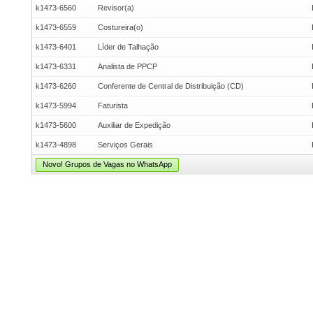
k1473-6560
Revisor(a)
k1473-6559
Costureira(o)
k1473-6401
Líder de Talhação
k1473-6331
Analista de PPCP
k1473-6260
Conferente de Central de Distribuição (CD)
k1473-5994
Faturista
k1473-5600
Auxiliar de Expedição
k1473-4898
Serviços Gerais
Novo! Grupos de Vagas no WhatsApp