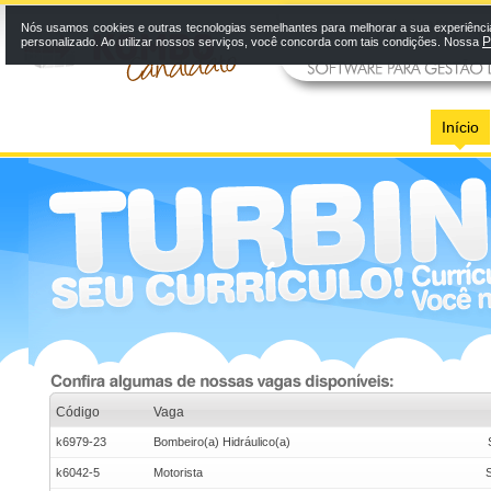
Nós usamos cookies e outras tecnologias semelhantes para melhorar a sua experiênci
P
personalizado. Ao utilizar nossos serviços, você concorda com tais condições. Nossa
Início
Código
Vaga
k6979-23
Bombeiro(a) Hidráulico(a)
k6042-5
Motorista