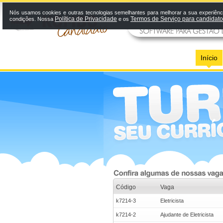
Nós usamos cookies e outras tecnologias semelhantes para melhorar a sua experiênci
Política de Privacidade
Termos de Serviço para candidat
condições. Nossa
e os
Início
Código
Vaga
k7214-3
Eletricista
k7214-2
Ajudante de Eletricista