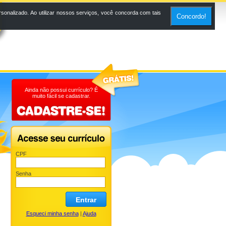
onalizado. Ao utilizar nossos serviços, você concorda com tais
Concordo!
Ainda não possui currículo? É
muito fácil se cadastrar.
CPF
Senha
Entrar
Esqueci minha senha
|
Ajuda