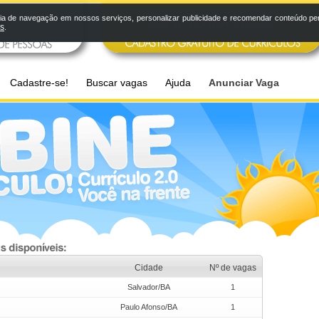
a de navegação em nossos serviços, personalizar publicidade e recomendar conteúdo pers
os
.
Cadastre-se!
Buscar vagas
Ajuda
Anunciar Vaga
Cidade
Nº de vagas
Salvador/BA
1
Paulo Afonso/BA
1