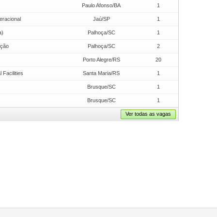
Paulo Afonso/BA
1
eracional
Jaú/SP
1
a)
Palhoça/SC
1
ução
Palhoça/SC
2
Porto Alegre/RS
20
Facilities
Santa Maria/RS
1
Brusque/SC
1
Brusque/SC
1
Ver todas as vagas