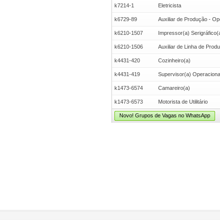
k7214-1
Eletricista
k6729-89
Auxiliar de Produção - Op
k6210-1507
Impressor(a) Serigráfico(
k6210-1506
Auxiliar de Linha de Prod
k4431-420
Cozinheiro(a)
k4431-419
Supervisor(a) Operacional 
k1473-6574
Camareiro(a)
k1473-6573
Motorista de Utilitário
Novo! Grupos de Vagas no WhatsApp