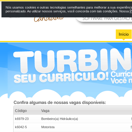
Nós usamos cookies e outras tecnologias semelhantes para melhorar a sua experiênci
P
personalizado. Ao utilizar nossos serviços, você concorda com tais condições. Nossa
Início
Código
Vaga
k6979-23
Bombeiro(a) Hidráulico(a)
k6042-5
Motorista