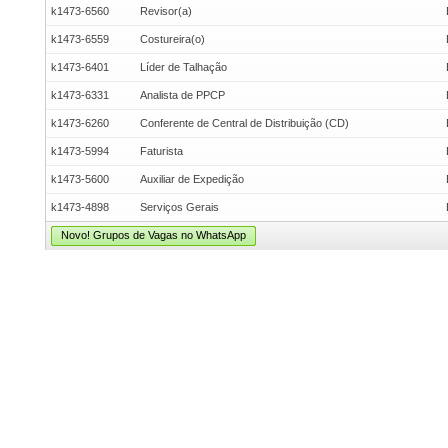
k1473-6560
Revisor(a)
k1473-6559
Costureira(o)
k1473-6401
Líder de Talhação
k1473-6331
Analista de PPCP
k1473-6260
Conferente de Central de Distribuição (CD)
k1473-5994
Faturista
k1473-5600
Auxiliar de Expedição
k1473-4898
Serviços Gerais
Novo! Grupos de Vagas no WhatsApp