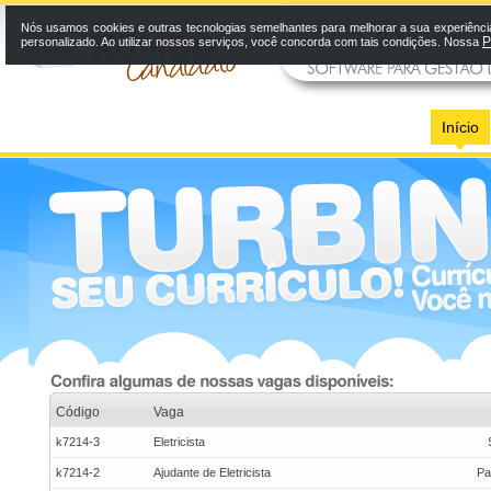
Nós usamos cookies e outras tecnologias semelhantes para melhorar a sua experiênci
P
personalizado. Ao utilizar nossos serviços, você concorda com tais condições. Nossa
Início
Código
Vaga
k7214-3
Eletricista
k7214-2
Ajudante de Eletricista
Pa