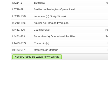
k7214-1
Eletricista
Pa
k6729-89
Auxiliar de Produção - Operacional
k6210-1507
Impressor(a) Serigráfico(a)
k6210-1506
Auxiliar de Linha de Produção
k4431-420
Cozinheiro(a)
Po
k4431-419
Supervisor(a) Operacional Facilities
Sa
k1473-6574
Camareiro(a)
k1473-6573
Motorista de Utilitário
Novo! Grupos de Vagas no WhatsApp