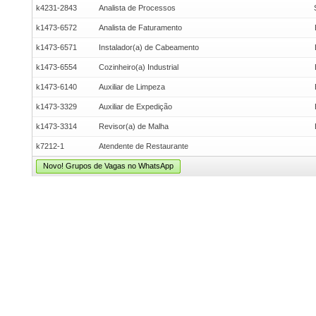
k4231-2843
Analista de Processos
k1473-6572
Analista de Faturamento
k1473-6571
Instalador(a) de Cabeamento
k1473-6554
Cozinheiro(a) Industrial
k1473-6140
Auxiliar de Limpeza
k1473-3329
Auxiliar de Expedição
k1473-3314
Revisor(a) de Malha
k7212-1
Atendente de Restaurante
Novo! Grupos de Vagas no WhatsApp