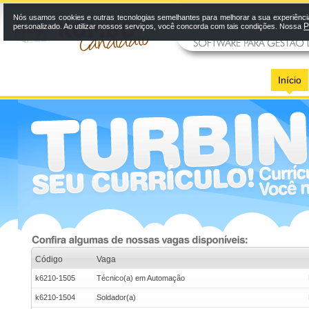
Nós usamos cookies e outras tecnologias semelhantes para melhorar a sua experiênci
P
personalizado. Ao utilizar nossos serviços, você concorda com tais condições. Nossa
Início
Código
Vaga
k6210-1505
Técnico(a) em Automação
k6210-1504
Soldador(a)