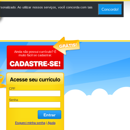
onalizado. Ao utilizar nossos serviços, você concorda com tais
Concordo!
Ainda não possui currículo? É
muito fácil se cadastrar.
CPF
Senha
Entrar
Esqueci minha senha
|
Ajuda