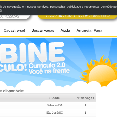
a de navegação em nossos serviços, personalizar publicidade e recomendar conteúdo pers
os
.
Cadastre-se!
Buscar vagas
Ajuda
Anunciar Vaga
Cidade
Nº de vagas
Salvador/BA
1
São José/SC
1