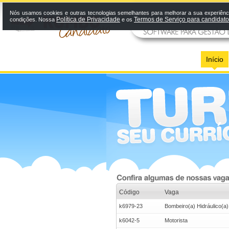
Nós usamos cookies e outras tecnologias semelhantes para melhorar a sua experiênci
Política de Privacidade
Termos de Serviço para candidat
condições. Nossa
e os
Início
Código
Vaga
k6979-23
Bombeiro(a) Hidráulico(a)
k6042-5
Motorista