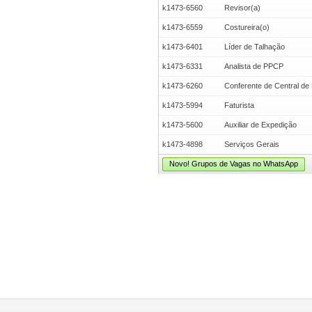
k1473-6560
Revisor(a)
k1473-6559
Costureira(o)
k1473-6401
Líder de Talhação
k1473-6331
Analista de PPCP
k1473-6260
Conferente de Central de 
k1473-5994
Faturista
k1473-5600
Auxiliar de Expedição
k1473-4898
Serviços Gerais
Novo! Grupos de Vagas no WhatsApp