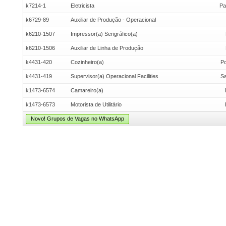
k7214-1
Eletricista
Pa
k6729-89
Auxiliar de Produção - Operacional
k6210-1507
Impressor(a) Serigráfico(a)
k6210-1506
Auxiliar de Linha de Produção
k4431-420
Cozinheiro(a)
Po
k4431-419
Supervisor(a) Operacional Facilities
Sa
k1473-6574
Camareiro(a)
k1473-6573
Motorista de Utilitário
Novo! Grupos de Vagas no WhatsApp