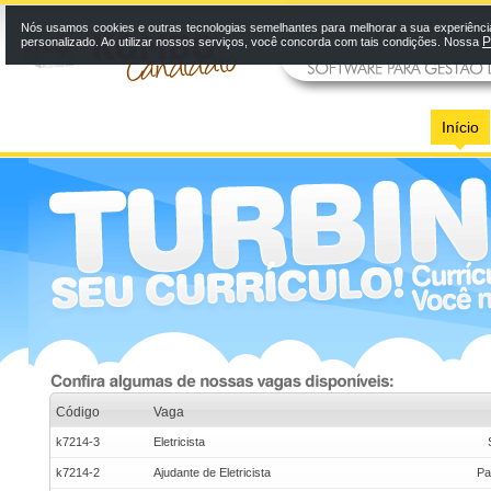
Nós usamos cookies e outras tecnologias semelhantes para melhorar a sua experiênci
P
personalizado. Ao utilizar nossos serviços, você concorda com tais condições. Nossa
Início
Código
Vaga
k7214-3
Eletricista
k7214-2
Ajudante de Eletricista
Pa