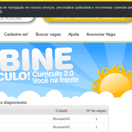
a de navegação em nossos serviços, personalizar publicidade e recomendar conteúdo pers
os
.
Cadastre-se!
Buscar vagas
Ajuda
Anunciar Vaga
Cidade
Nº de vagas
Brusque/SC
1
Brusque/SC
1