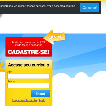
onalizado. Ao utilizar nossos serviços, você concorda com tais
Concordo!
Ainda não possui currículo? É
muito fácil se cadastrar.
CPF
Senha
Entrar
Esqueci minha senha
|
Ajuda