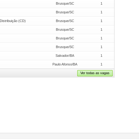
Brusque/SC
1
Brusque/SC
1
Distribuição (CD)
Brusque/SC
1
Brusque/SC
1
Brusque/SC
1
Brusque/SC
1
Salvador/BA
1
Paulo Afonso/BA
1
Ver todas as vagas