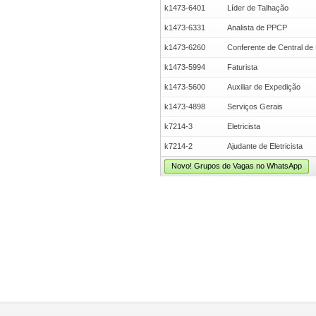
k1473-6401
Líder de Talhação
k1473-6331
Analista de PPCP
k1473-6260
Conferente de Central de 
k1473-5994
Faturista
k1473-5600
Auxiliar de Expedição
k1473-4898
Serviços Gerais
k7214-3
Eletricista
k7214-2
Ajudante de Eletricista
Novo! Grupos de Vagas no WhatsApp