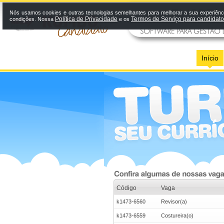
Nós usamos cookies e outras tecnologias semelhantes para melhorar a sua experiênci
Política de Privacidade
Termos de Serviço para candidat
condições. Nossa
e os
Início
Código
Vaga
k1473-6560
Revisor(a)
k1473-6559
Costureira(o)