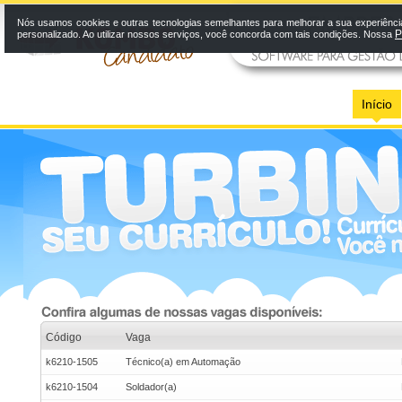
Nós usamos cookies e outras tecnologias semelhantes para melhorar a sua experiênci
P
personalizado. Ao utilizar nossos serviços, você concorda com tais condições. Nossa
Início
Código
Vaga
k6210-1505
Técnico(a) em Automação
k6210-1504
Soldador(a)