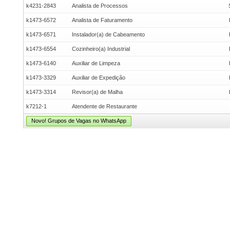
k4231-2843
Analista de Processos
k1473-6572
Analista de Faturamento
k1473-6571
Instalador(a) de Cabeamento
k1473-6554
Cozinheiro(a) Industrial
k1473-6140
Auxiliar de Limpeza
k1473-3329
Auxiliar de Expedição
k1473-3314
Revisor(a) de Malha
k7212-1
Atendente de Restaurante
Novo! Grupos de Vagas no WhatsApp