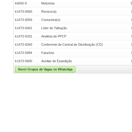
k6042-5
Motorista
k1473-6560
Revisor(a)
k1473-6559
Costureira(o)
k1473-6401
Líder de Talhação
k1473-6331
Analista de PPCP
k1473-6260
Conferente de Central de Distribuição (CD)
k1473-5994
Faturista
k1473-5600
Auxiliar de Expedição
Novo! Grupos de Vagas no WhatsApp