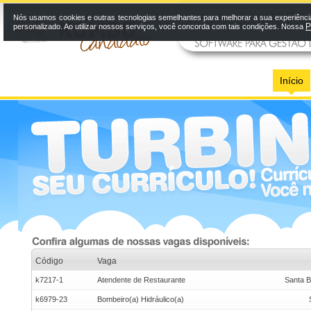
Nós usamos cookies e outras tecnologias semelhantes para melhorar a sua experiênci
P
personalizado. Ao utilizar nossos serviços, você concorda com tais condições. Nossa
Início
Código
Vaga
k7217-1
Atendente de Restaurante
Santa B
k6979-23
Bombeiro(a) Hidráulico(a)