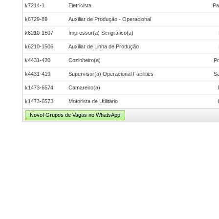
k7214-1
Eletricista
Pa
k6729-89
Auxiliar de Produção - Operacional
k6210-1507
Impressor(a) Serigráfico(a)
k6210-1506
Auxiliar de Linha de Produção
k4431-420
Cozinheiro(a)
Po
k4431-419
Supervisor(a) Operacional Facilities
Sa
k1473-6574
Camareiro(a)
k1473-6573
Motorista de Utilitário
Novo! Grupos de Vagas no WhatsApp