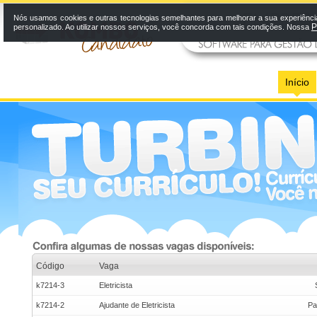
Nós usamos cookies e outras tecnologias semelhantes para melhorar a sua experiênci
P
personalizado. Ao utilizar nossos serviços, você concorda com tais condições. Nossa
Início
Código
Vaga
k7214-3
Eletricista
k7214-2
Ajudante de Eletricista
Pa