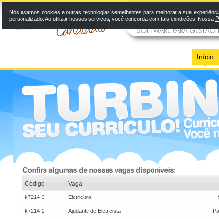
Nós usamos cookies e outras tecnologias semelhantes para melhorar a sua experiênci
P
personalizado. Ao utilizar nossos serviços, você concorda com tais condições. Nossa
Início
Código
Vaga
k7214-3
Eletricista
k7214-2
Ajudante de Eletricista
Pa