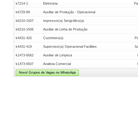
k7214-1
Eletricista
Pa
k6729-89
Auxiliar de Produção - Operacional
k6210-1507
Impressor(a) Serigráfico(a)
k6210-1506
Auxiliar de Linha de Produção
k4431-420
Cozinheiro(a)
Po
k4431-419
Supervisor(a) Operacional Facilities
Sa
k1473-6562
Auxiliar de Limpeza
k1473-6507
Analista Comercial
Novo! Grupos de Vagas no WhatsApp