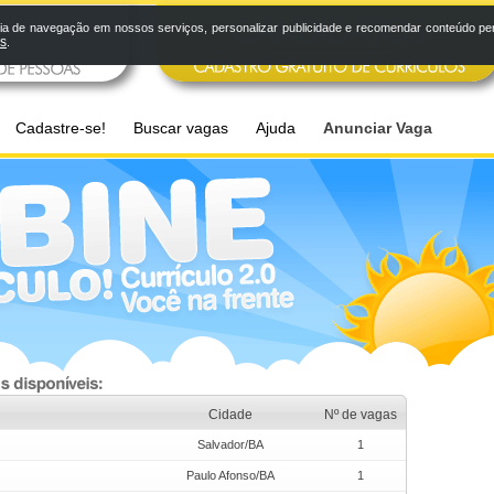
a de navegação em nossos serviços, personalizar publicidade e recomendar conteúdo pers
os
.
Cadastre-se!
Buscar vagas
Ajuda
Anunciar Vaga
Cidade
Nº de vagas
Salvador/BA
1
Paulo Afonso/BA
1