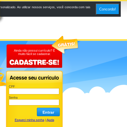
onalizado. Ao utilizar nossos serviços, você concorda com tais
Concordo!
Ainda não possui currículo? É
muito fácil se cadastrar.
CPF
Senha
Entrar
Esqueci minha senha
|
Ajuda