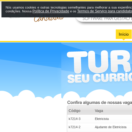
Nós usamos cookies e outras tecnologias semelhantes para melhorar a sua experiênci
Política de Privacidade
Termos de Serviço para candidat
condições. Nossa
e os
Início
Código
Vaga
k7214-3
Eletricista
k7214-2
Ajudante de Eletricista