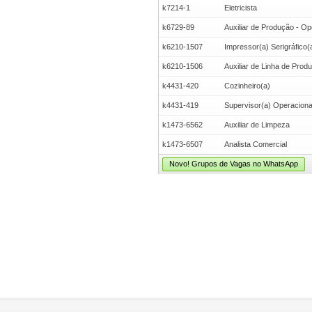
k7214-1
Eletricista
k6729-89
Auxiliar de Produção - Op
k6210-1507
Impressor(a) Serigráfico(
k6210-1506
Auxiliar de Linha de Prod
k4431-420
Cozinheiro(a)
k4431-419
Supervisor(a) Operacional 
k1473-6562
Auxiliar de Limpeza
k1473-6507
Analista Comercial
Novo! Grupos de Vagas no WhatsApp