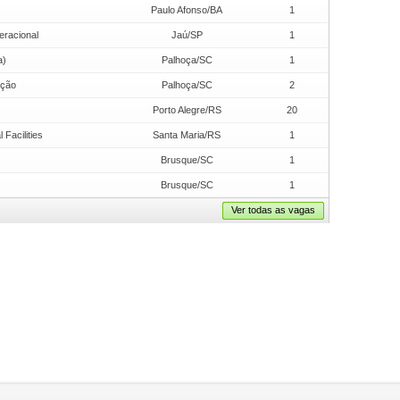
Paulo Afonso/BA
1
eracional
Jaú/SP
1
a)
Palhoça/SC
1
ução
Palhoça/SC
2
Porto Alegre/RS
20
Facilities
Santa Maria/RS
1
Brusque/SC
1
Brusque/SC
1
Ver todas as vagas