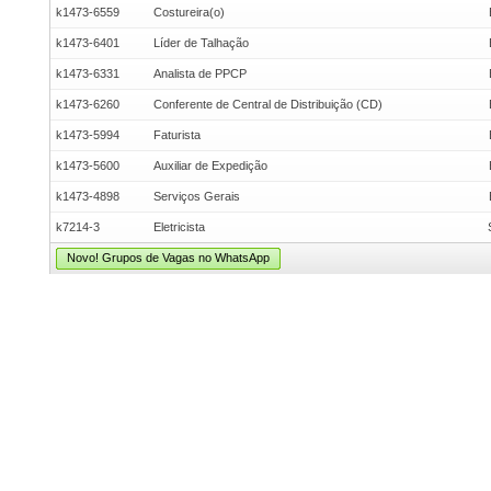
k1473-6559
Costureira(o)
k1473-6401
Líder de Talhação
k1473-6331
Analista de PPCP
k1473-6260
Conferente de Central de Distribuição (CD)
k1473-5994
Faturista
k1473-5600
Auxiliar de Expedição
k1473-4898
Serviços Gerais
k7214-3
Eletricista
Novo! Grupos de Vagas no WhatsApp