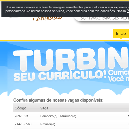
Nós usamos cookies e outras tecnologias semelhantes para melhorar a sua experiênci
P
personalizado. Ao utilizar nossos serviços, você concorda com tais condições. Nossa
Início
Código
Vaga
k6979-23
Bombeiro(a) Hidráulico(a)
k1473-6560
Revisor(a)