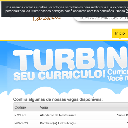
Nós usamos cookies e outras tecnologias semelhantes para melhorar a sua experiênci
P
personalizado. Ao utilizar nossos serviços, você concorda com tais condições. Nossa
Início
Código
Vaga
k7217-1
Atendente de Restaurante
Santa B
k6979-23
Bombeiro(a) Hidráulico(a)