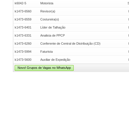
k6042-5
Motorista
k1473-6560
Revisor(a)
k1473-6559
Costureira(o)
k1473-6401
Líder de Talhação
k1473-6331
Analista de PPCP
k1473-6260
Conferente de Central de Distribuição (CD)
k1473-5994
Faturista
k1473-5600
Auxiliar de Expedição
Novo! Grupos de Vagas no WhatsApp