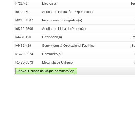
k7214-1
Eletricista
Pa
k6729-89
Auxiliar de Produção - Operacional
k6210-1507
Impressor(a) Serigráfico(a)
k6210-1506
Auxiliar de Linha de Produção
k4431-420
Cozinheiro(a)
Po
k4431-419
Supervisor(a) Operacional Facilities
Sa
k1473-6574
Camareiro(a)
k1473-6573
Motorista de Utilitário
Novo! Grupos de Vagas no WhatsApp