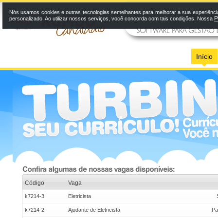
Nós usamos cookies e outras tecnologias semelhantes para melhorar a sua experiênci
P
personalizado. Ao utilizar nossos serviços, você concorda com tais condições. Nossa
Início
Código
Vaga
k7214-3
Eletricista
k7214-2
Ajudante de Eletricista
Pa