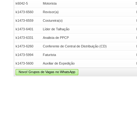
k6042-5
Motorista
k1473-6560
Revisor(a)
k1473-6559
Costureira(o)
k1473-6401
Líder de Talhação
k1473-6331
Analista de PPCP
k1473-6260
Conferente de Central de Distribuição (CD)
k1473-5994
Faturista
k1473-5600
Auxiliar de Expedição
Novo! Grupos de Vagas no WhatsApp