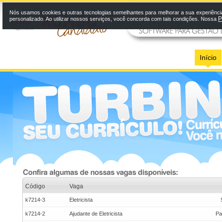
Nós usamos cookies e outras tecnologias semelhantes para melhorar a sua experiênci
P
personalizado. Ao utilizar nossos serviços, você concorda com tais condições. Nossa
Início
Código
Vaga
k7214-3
Eletricista
k7214-2
Ajudante de Eletricista
Pa