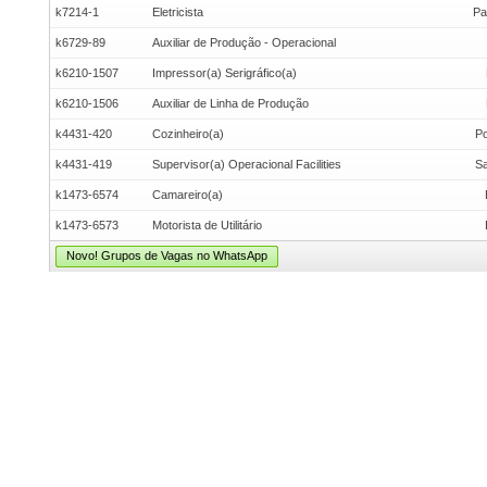
k7214-1
Eletricista
Pa
k6729-89
Auxiliar de Produção - Operacional
k6210-1507
Impressor(a) Serigráfico(a)
k6210-1506
Auxiliar de Linha de Produção
k4431-420
Cozinheiro(a)
Po
k4431-419
Supervisor(a) Operacional Facilities
Sa
k1473-6574
Camareiro(a)
k1473-6573
Motorista de Utilitário
Novo! Grupos de Vagas no WhatsApp