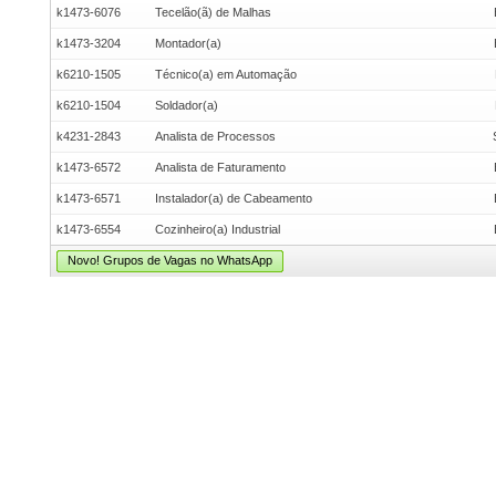
k1473-6076
Tecelão(ã) de Malhas
k1473-3204
Montador(a)
k6210-1505
Técnico(a) em Automação
k6210-1504
Soldador(a)
k4231-2843
Analista de Processos
k1473-6572
Analista de Faturamento
k1473-6571
Instalador(a) de Cabeamento
k1473-6554
Cozinheiro(a) Industrial
Novo! Grupos de Vagas no WhatsApp