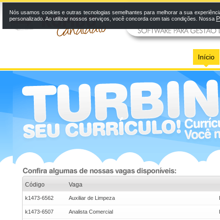
Nós usamos cookies e outras tecnologias semelhantes para melhorar a sua experiênci
P
personalizado. Ao utilizar nossos serviços, você concorda com tais condições. Nossa
Início
Código
Vaga
k1473-6562
Auxiliar de Limpeza
k1473-6507
Analista Comercial