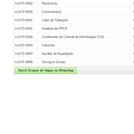
k1473-6560
Revisor(a)
k1473-6559
Costureira(o)
k1473-6401
Líder de Talhação
k1473-6331
Analista de PPCP
k1473-6260
Conferente de Central de Distribuição (CD)
k1473-5994
Faturista
k1473-5600
Auxiliar de Expedição
k1473-4898
Serviços Gerais
Novo! Grupos de Vagas no WhatsApp