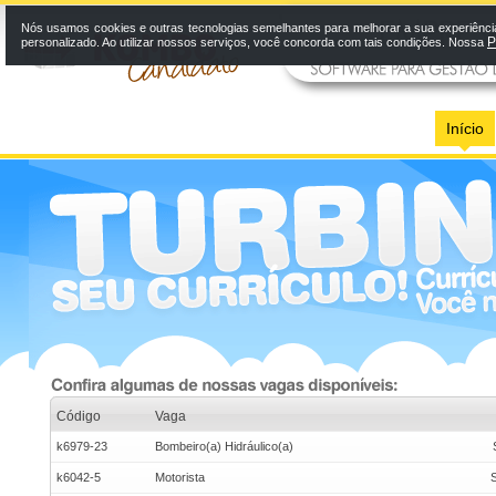
Nós usamos cookies e outras tecnologias semelhantes para melhorar a sua experiênci
P
personalizado. Ao utilizar nossos serviços, você concorda com tais condições. Nossa
Início
Código
Vaga
k6979-23
Bombeiro(a) Hidráulico(a)
k6042-5
Motorista