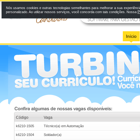
Nós usamos cookies e outras tecnologias semelhantes para melhorar a sua experiênci
P
personalizado. Ao utilizar nossos serviços, você concorda com tais condições. Nossa
Início
Código
Vaga
k6210-1505
Técnico(a) em Automação
k6210-1504
Soldador(a)