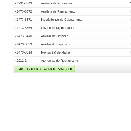
k4231-2843
Analista de Processos
k1473-6572
Analista de Faturamento
k1473-6571
Instalador(a) de Cabeamento
k1473-6554
Cozinheiro(a) Industrial
k1473-6140
Auxiliar de Limpeza
k1473-3329
Auxiliar de Expedição
k1473-3314
Revisor(a) de Malha
k7212-1
Atendente de Restaurante
Novo! Grupos de Vagas no WhatsApp