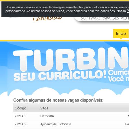
Nós usamos cookies e outras tecnologias semelhantes para melhorar a sua experiênci
P
personalizado. Ao utilizar nossos serviços, você concorda com tais condições. Nossa
Início
Código
Vaga
k7214-3
Eletricista
k7214-2
Ajudante de Eletricista
Pa