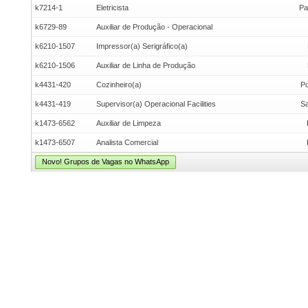
k7214-1
Eletricista
Pa
k6729-89
Auxiliar de Produção - Operacional
k6210-1507
Impressor(a) Serigráfico(a)
k6210-1506
Auxiliar de Linha de Produção
k4431-420
Cozinheiro(a)
Po
k4431-419
Supervisor(a) Operacional Facilities
Sa
k1473-6562
Auxiliar de Limpeza
k1473-6507
Analista Comercial
Novo! Grupos de Vagas no WhatsApp