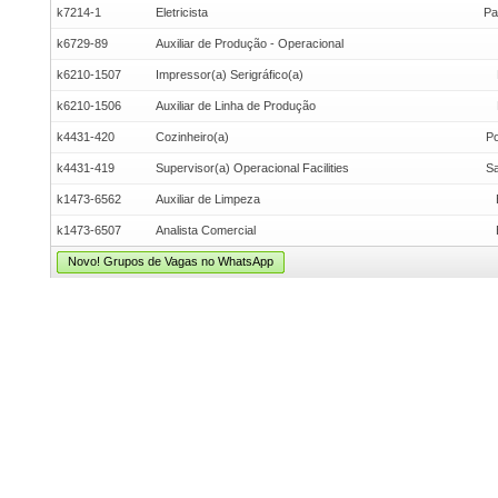
k7214-1
Eletricista
Pa
k6729-89
Auxiliar de Produção - Operacional
k6210-1507
Impressor(a) Serigráfico(a)
k6210-1506
Auxiliar de Linha de Produção
k4431-420
Cozinheiro(a)
Po
k4431-419
Supervisor(a) Operacional Facilities
Sa
k1473-6562
Auxiliar de Limpeza
k1473-6507
Analista Comercial
Novo! Grupos de Vagas no WhatsApp