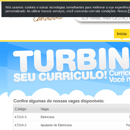
Nós usamos cookies e outras tecnologias semelhantes para melhorar a sua experiênci
P
personalizado. Ao utilizar nossos serviços, você concorda com tais condições. Nossa
Início
Código
Vaga
k7214-3
Eletricista
k7214-2
Ajudante de Eletricista
Pa