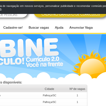
a de navegação em nossos serviços, personalizar publicidade e recomendar conteúdo pers
os
.
Cadastre-se!
Buscar vagas
Ajuda
Anunciar Vaga
Cidade
Nº de vagas
o
Palhoça/SC
1
Palhoça/SC
1