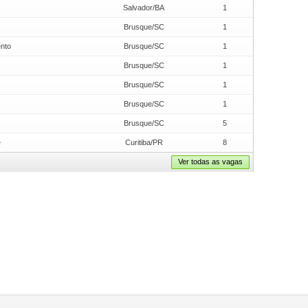
Salvador/BA
1
Brusque/SC
1
ento
Brusque/SC
1
Brusque/SC
1
Brusque/SC
1
Brusque/SC
1
Brusque/SC
5
e
Curitiba/PR
8
Ver todas as vagas