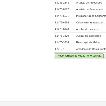
k4231-2843
Analista de Processos
k1473-6572
Analista de Faturamento
k1473-6571
Instalador(a) de Cabeam
k1473-6554
Cozinheiro(a) Industrial
k1473-6140
Auxiliar de Limpeza
k1473-3329
Auxiliar de Expedição
k1473-3314
Revisor(a) de Malha
k7212-1
Atendente de Restaurant
Novo! Grupos de Vagas no WhatsApp