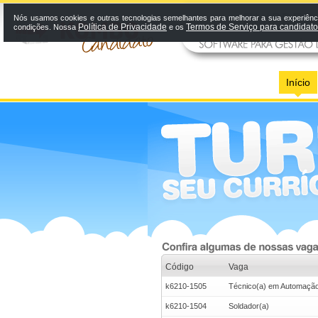
Nós usamos cookies e outras tecnologias semelhantes para melhorar a sua experiênci
Política de Privacidade
Termos de Serviço para candidat
condições. Nossa
e os
Início
Código
Vaga
k6210-1505
Técnico(a) em Automaçã
k6210-1504
Soldador(a)