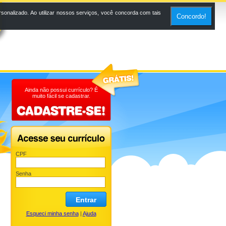
onalizado. Ao utilizar nossos serviços, você concorda com tais
Concordo!
Ainda não possui currículo? É
muito fácil se cadastrar.
CPF
Senha
Entrar
Esqueci minha senha
|
Ajuda