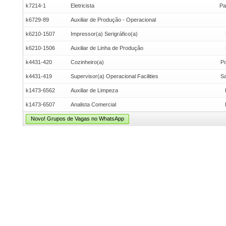
k7214-1
Eletricista
Pa
k6729-89
Auxiliar de Produção - Operacional
k6210-1507
Impressor(a) Serigráfico(a)
k6210-1506
Auxiliar de Linha de Produção
k4431-420
Cozinheiro(a)
Po
k4431-419
Supervisor(a) Operacional Facilities
Sa
k1473-6562
Auxiliar de Limpeza
k1473-6507
Analista Comercial
Novo! Grupos de Vagas no WhatsApp