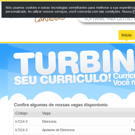
Nós usamos cookies e outras tecnologias semelhantes para melhorar a sua experiênci
P
personalizado. Ao utilizar nossos serviços, você concorda com tais condições. Nossa
Início
Código
Vaga
k7214-3
Eletricista
k7214-2
Ajudante de Eletricista
Pa