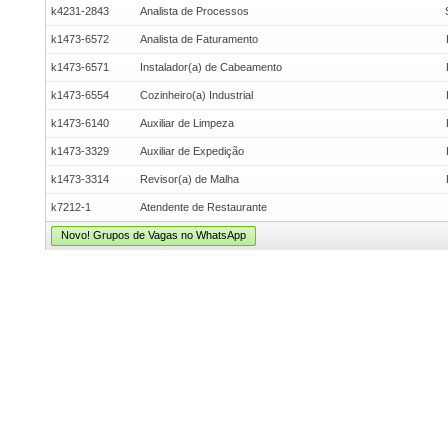
k4231-2843
Analista de Processos
k1473-6572
Analista de Faturamento
k1473-6571
Instalador(a) de Cabeamento
k1473-6554
Cozinheiro(a) Industrial
k1473-6140
Auxiliar de Limpeza
k1473-3329
Auxiliar de Expedição
k1473-3314
Revisor(a) de Malha
k7212-1
Atendente de Restaurante
Novo! Grupos de Vagas no WhatsApp