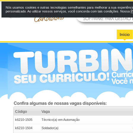
Nós usamos cookies e outras tecnologias semelhantes para melhorar a sua experiênci
P
personalizado. Ao utilizar nossos serviços, você concorda com tais condições. Nossa
Início
Código
Vaga
k6210-1505
Técnico(a) em Automação
k6210-1504
Soldador(a)