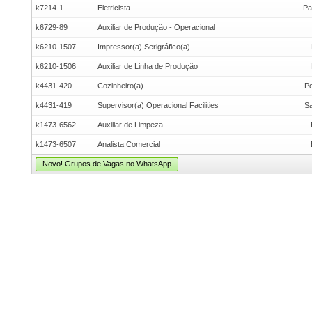
k7214-1
Eletricista
Pa
k6729-89
Auxiliar de Produção - Operacional
k6210-1507
Impressor(a) Serigráfico(a)
k6210-1506
Auxiliar de Linha de Produção
k4431-420
Cozinheiro(a)
Po
k4431-419
Supervisor(a) Operacional Facilities
Sa
k1473-6562
Auxiliar de Limpeza
k1473-6507
Analista Comercial
Novo! Grupos de Vagas no WhatsApp