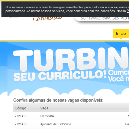
Nós usamos cookies e outras tecnologias semelhantes para melhorar a sua experiênci
P
personalizado. Ao utilizar nossos serviços, você concorda com tais condições. Nossa
Início
Código
Vaga
k7214-3
Eletricista
k7214-2
Ajudante de Eletricista
Pa