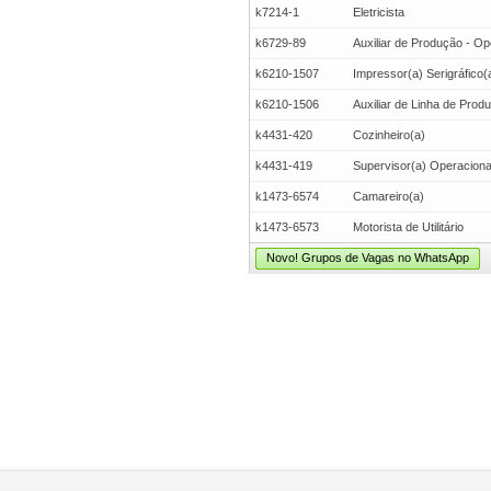
k7214-1
Eletricista
k6729-89
Auxiliar de Produção - Op
k6210-1507
Impressor(a) Serigráfico(
k6210-1506
Auxiliar de Linha de Prod
k4431-420
Cozinheiro(a)
k4431-419
Supervisor(a) Operacional 
k1473-6574
Camareiro(a)
k1473-6573
Motorista de Utilitário
Novo! Grupos de Vagas no WhatsApp