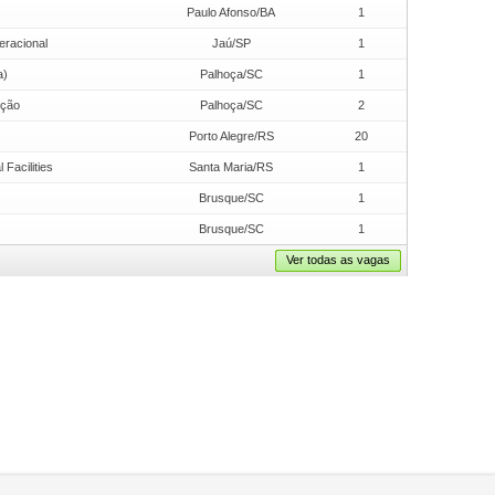
Paulo Afonso/BA
1
eracional
Jaú/SP
1
a)
Palhoça/SC
1
ução
Palhoça/SC
2
Porto Alegre/RS
20
Facilities
Santa Maria/RS
1
Brusque/SC
1
Brusque/SC
1
Ver todas as vagas