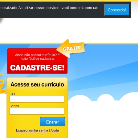
onalizado. Ao utilizar nossos serviços, você concorda com tais
Concordo!
Ainda não possui currículo? É
muito fácil se cadastrar.
CPF
Senha
Entrar
Esqueci minha senha
|
Ajuda