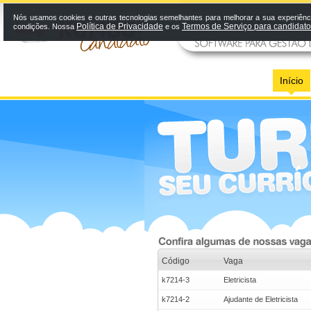
Nós usamos cookies e outras tecnologias semelhantes para melhorar a sua experiênci
Política de Privacidade
Termos de Serviço para candidat
condições. Nossa
e os
Início
Código
Vaga
k7214-3
Eletricista
k7214-2
Ajudante de Eletricista