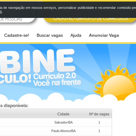
a de navegação em nossos serviços, personalizar publicidade e recomendar conteúdo pers
os
.
Cadastre-se!
Buscar vagas
Ajuda
Anunciar Vaga
Cidade
Nº de vagas
Salvador/BA
1
Paulo Afonso/BA
1