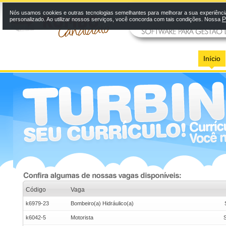
Nós usamos cookies e outras tecnologias semelhantes para melhorar a sua experiênci
P
personalizado. Ao utilizar nossos serviços, você concorda com tais condições. Nossa
Início
Código
Vaga
k6979-23
Bombeiro(a) Hidráulico(a)
k6042-5
Motorista