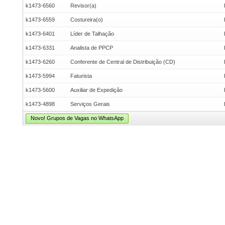
k1473-6560
Revisor(a)
k1473-6559
Costureira(o)
k1473-6401
Líder de Talhação
k1473-6331
Analista de PPCP
k1473-6260
Conferente de Central de Distribuição (CD)
k1473-5994
Faturista
k1473-5600
Auxiliar de Expedição
k1473-4898
Serviços Gerais
Novo! Grupos de Vagas no WhatsApp