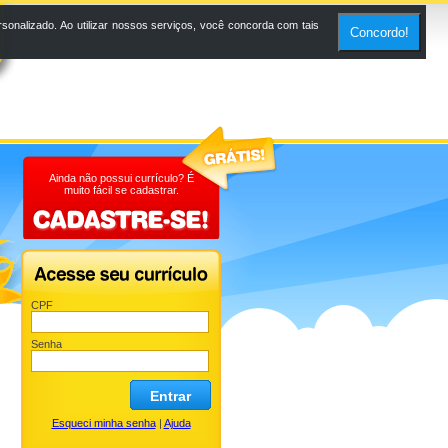
onalizado. Ao utilizar nossos serviços, você concorda com tais
Concordo!
Ainda não possui currículo? É
muito fácil se cadastrar.
CPF
Senha
Entrar
Esqueci minha senha
|
Ajuda