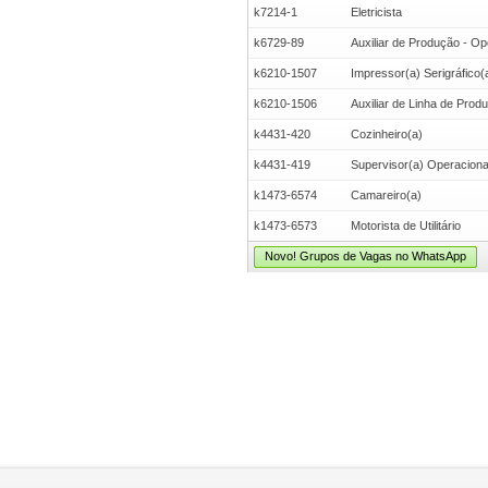
k7214-1
Eletricista
k6729-89
Auxiliar de Produção - Op
k6210-1507
Impressor(a) Serigráfico(
k6210-1506
Auxiliar de Linha de Prod
k4431-420
Cozinheiro(a)
k4431-419
Supervisor(a) Operacional 
k1473-6574
Camareiro(a)
k1473-6573
Motorista de Utilitário
Novo! Grupos de Vagas no WhatsApp