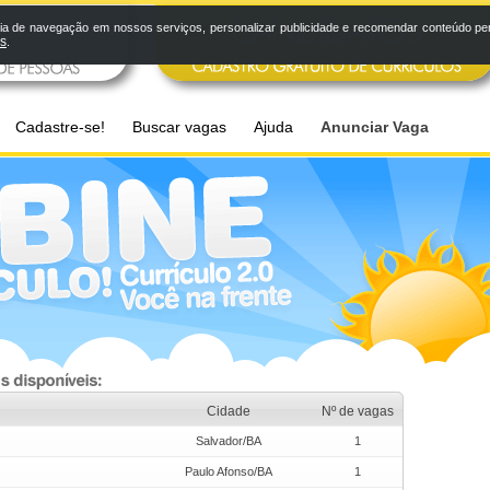
a de navegação em nossos serviços, personalizar publicidade e recomendar conteúdo pers
os
.
Cadastre-se!
Buscar vagas
Ajuda
Anunciar Vaga
Cidade
Nº de vagas
Salvador/BA
1
Paulo Afonso/BA
1