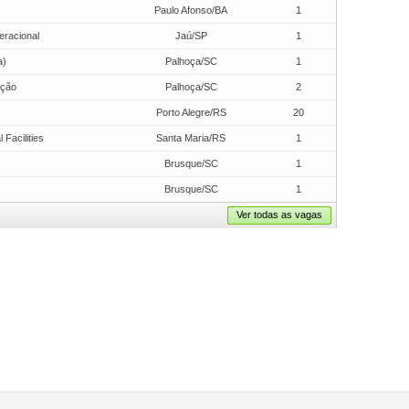
Paulo Afonso/BA
1
eracional
Jaú/SP
1
a)
Palhoça/SC
1
ução
Palhoça/SC
2
Porto Alegre/RS
20
Facilities
Santa Maria/RS
1
Brusque/SC
1
Brusque/SC
1
Ver todas as vagas