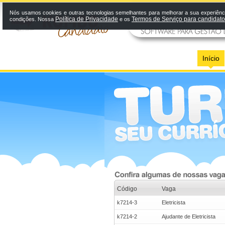
Nós usamos cookies e outras tecnologias semelhantes para melhorar a sua experiênci
Política de Privacidade
Termos de Serviço para candidat
condições. Nossa
e os
Início
Código
Vaga
k7214-3
Eletricista
k7214-2
Ajudante de Eletricista