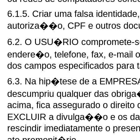
6.1.5. Criar uma falsa identidade,
autoriza��o, CPF e outros docu
6.2. O USU�RIO compromete-se, 
endere�o, telefone, fax, e-mail 
dos campos especificados para t
6.3. Na hip�tese de a EMPRES
descumpriu qualquer das obriga�
acima, fica assegurado o dire
EXCLUIR a divulga��o e os d
rescindir imediatamente o presen
ato premonit�rio.