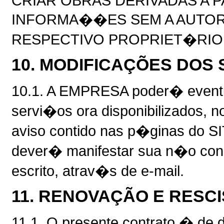
CRIAR OBRAS DERIVADAS A P
INFORMA��ES SEM A AUTO
RESPECTIVO PROPRIET�RIO
10. MODIFICAÇÕES DOS
10.1. A EMPRESA poder� eventu
servi�os ora disponibilizados,
aviso contido nas p�ginas do S
dever� manifestar sua n�o con
escrito, atrav�s de e-mail.
11. RENOVAÇÃO E RESC
11.1. O presente contrato � de