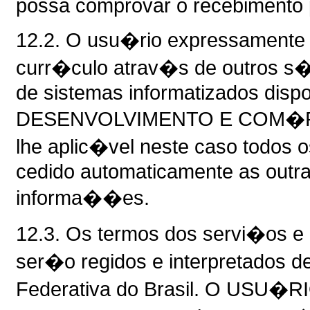
possa comprovar o recebimento p
12.2. O usu�rio expressamente 
curr�culo atrav�s de outros s�t
de sistemas informatizados dis
DESENVOLVIMENTO E COM�RC
lhe aplic�vel neste caso todos o
cedido automaticamente as outr
informa��es.
12.3. Os termos dos servi�os e 
ser�o regidos e interpretados 
Federativa do Brasil. O USU�