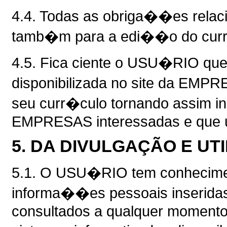
4.4. Todas as obriga��es relac
tamb�m para a edi��o do cur
4.5. Fica ciente o USU�RIO qu
disponibilizada no site da EM
seu curr�culo tornando assim i
EMPRESAS interessadas e que u
5. DA DIVULGAÇÃO E UT
5.1. O USU�RIO tem conhecimen
informa��es pessoais inserid
consultados a qualquer moment