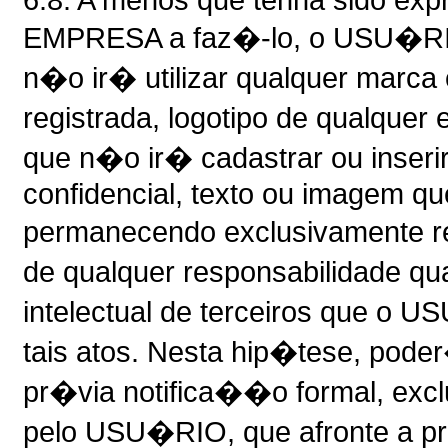
EMPRESA a faz�-lo, o USU�RIO
n�o ir� utilizar qualquer marca
registrada, logotipo de qualqu
que n�o ir� cadastrar ou inser
confidencial, texto ou imagem que
permanecendo exclusivamente 
de qualquer responsabilidade q
intelectual de terceiros que o 
tais atos. Nesta hip�tese, po
pr�via notifica��o formal, exclu
pelo USU�RIO, que afronte a prop