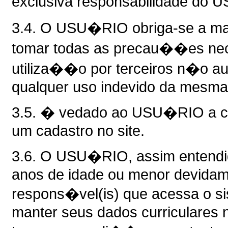
exclusiva responsabilidade do
3.4. O USU�RIO obriga-se a man
tomar todas as precau��es nece
utiliza��o por terceiros n�o au
qualquer uso indevido da mesma
3.5. � vedado ao USU�RIO a 
um cadastro no site.
3.6. O USU�RIO, assim entendid
anos de idade ou menor devidam
respons�vel(is) que acessa o s
manter seus dados curriculares n