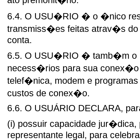
6.4. O USU�RIO � o �nico res
transmiss�es feitas atrav�s do 
conta.
6.5. O USU�RIO � tamb�m o r
necess�rios para sua conex�o �
telef�nica, modem e programas 
custos de conex�o.
6.6. O USUÁRIO DECLARA, para t
(i) possuir capacidade jur�dica
representante legal, para celebrar