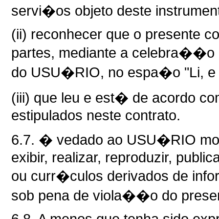
servi�os objeto deste instrumen
(ii) reconhecer que o presente co
partes, mediante a celebra��o 
do USU�RIO, no espa�o "Li, e ac
(iii) que leu e est� de acordo c
estipulados neste contrato.
6.7. � vedado ao USU�RIO modifica
exibir, realizar, reproduzir, publica
ou curr�culos derivados de inf
sob pena de viola��o do presen
6.8. A menos que tenha sido exp