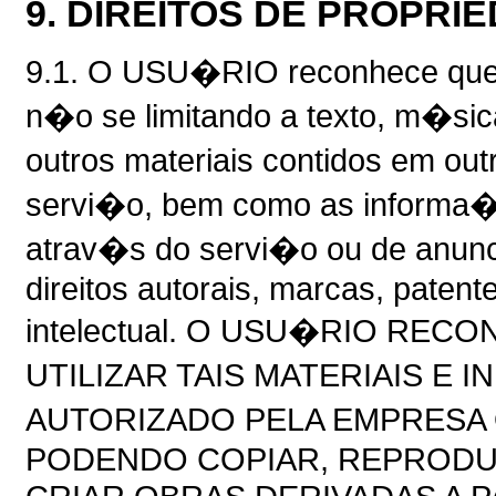
9. DIREITOS DE PROPRI
9.1. O USU�RIO reconhece que 
n�o se limitando a texto, m�si
outros materiais contidos em ou
servi�o, bem como as inform
atrav�s do servi�o ou de anunc
direitos autorais, marcas, patent
intelectual. O USU�RIO R
UTILIZAR TAIS MATERIAIS 
AUTORIZADO PELA EMPRESA
PODENDO COPIAR, REPRODUZI