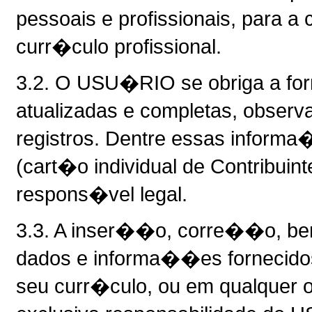
pessoais e profissionais, para
curr�culo profissional.
3.2. O USU�RIO se obriga a fo
atualizadas e completas, obser
registros. Dentre essas inform
(cart�o individual de Contribui
respons�vel legal.
3.3. A inser��o, corre��o, be
dados e informa��es fornecid
seu curr�culo, ou em qualquer o