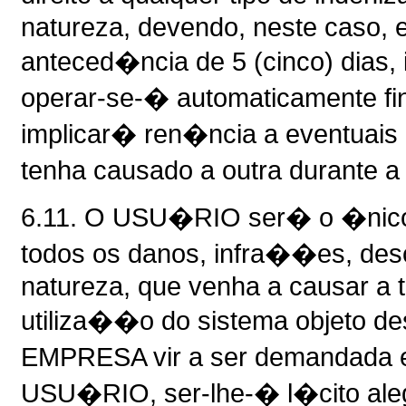
natureza, devendo, neste caso, 
anteced�ncia de 5 (cinco) dias,
operar-se-� automaticamente fi
implicar� ren�ncia a eventuais
tenha causado a outra durante 
6.11. O USU�RIO ser� o �nico, 
todos os danos, infra��es, desc
natureza, que venha a causar a 
utiliza��o do sistema objeto de
EMPRESA vir a ser demandada e
USU�RIO, ser-lhe-� l�cito aleg