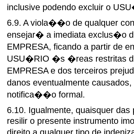
inclusive podendo excluir o USU
6.9. A viola��o de qualquer co
ensejar� a imediata exclus�o 
EMPRESA, ficando a partir de e
USU�RIO �s �reas restritas do 
EMPRESA e dos terceiros preju
danos eventualmente causados,
notifica��o formal.
6.10. Igualmente, quaisquer das
resilir o presente instrumento i
direito a qualquer tipo de inden