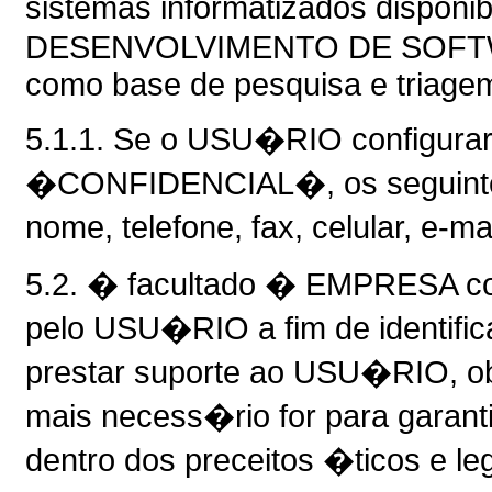
sistemas informatizados dispo
DESENVOLVIMENTO DE SOFTWA
como base de pesquisa e triagem
5.1.1. Se o USU�RIO configura
�CONFIDENCIAL�, os seguinte
nome, telefone, fax, celular, e-
5.2. � facultado � EMPRESA co
pelo USU�RIO a fim de identific
prestar suporte ao USU�RIO, ob
mais necess�rio for para garant
dentro dos preceitos �ticos e l