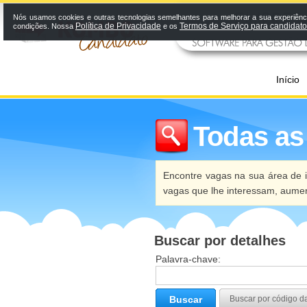
Nós usamos cookies e outras tecnologias semelhantes para melhorar a sua experiênci
Política de Privacidade
Termos de Serviço para candidat
condições. Nossa
e os
Início
Todas as
Encontre vagas na sua área de i
vagas que lhe interessam, aume
Buscar por detalhes
Palavra-chave:
Buscar
Buscar por código d