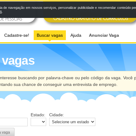
a de navegação em nossos serviços, personalizar publicidade e recomendar conteúdo pers
os
.
Cadastre-se!
Buscar vagas
Ajuda
Anunciar Vaga
 vagas
nteresse buscando por palavra-chave ou pelo código da vaga. Você p
ntando sua chance de conseguir uma entrevista de emprego.
Estado:
Cidade:
a vaga