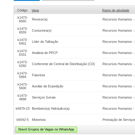
Código
Vaga
Ramo de atividade
k1473-
Revisor(a)
Recursos Humanos - 
6560
k1473-
Costureira(o)
Recursos Humanos - 
6559
k1473-
Líder de Talhação
Recursos Humanos - 
6401
k1473-
Analista de PPCP
Recursos Humanos - 
6331
k1473-
Conferente de Central de Distribuição (CD)
Recursos Humanos - 
6260
k1473-
Faturista
Recursos Humanos - 
5994
k1473-
Auxiliar de Expedição
Recursos Humanos - 
5600
k1473-
Serviços Gerais
Recursos Humanos - 
4898
k6979-23
Bombeiro(a) Hidráulico(a)
Recursos Humanos - 
k6042-5
Motorista
Prestação de Serviço
Novo! Grupos de Vagas no WhatsApp