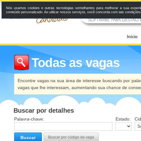
Nós usamos cookies e outras tecnologias semelhantes para melhorar a sua experi
conteúdo personalizado. Ao utilizar nossos serviços, você concorda com tais condiçõe
Início
Todas as vagas
Encontre vagas na sua área de interesse buscando por palav
vagas que lhe interessam, aumentando sua chance de conseg
Buscar por detalhes
Palavra-chave:
Estado:
Ci
Buscar
Buscar por código da vaga