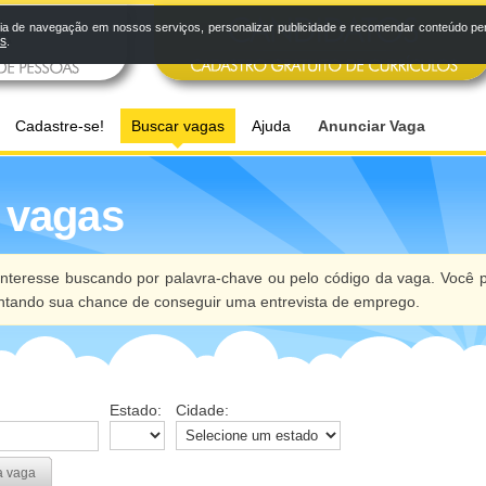
a de navegação em nossos serviços, personalizar publicidade e recomendar conteúdo pers
os
.
Cadastre-se!
Buscar vagas
Ajuda
Anunciar Vaga
 vagas
nteresse buscando por palavra-chave ou pelo código da vaga. Você p
ntando sua chance de conseguir uma entrevista de emprego.
Estado:
Cidade:
a vaga