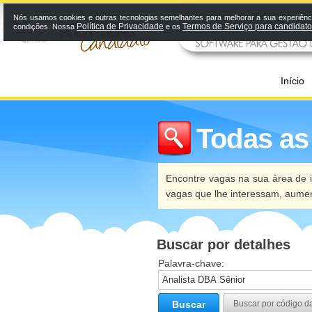
Nós usamos cookies e outras tecnologias semelhantes para melhorar a sua experiênci
Política de Privacidade
Termos de Serviço para candidat
condições. Nossa
e os
Início
Todas as
Encontre vagas na sua área de i
vagas que lhe interessam, aume
Buscar por detalhes
Palavra-chave:
Buscar
Buscar por código d