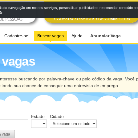
a de navegação em nossos serviços, personalizar publicidade e recomendar conteúdo pers
os
.
Cadastre-se!
Buscar vagas
Ajuda
Anunciar Vaga
 vagas
nteresse buscando por palavra-chave ou pelo código da vaga. Você p
ntando sua chance de conseguir uma entrevista de emprego.
Estado:
Cidade:
a vaga