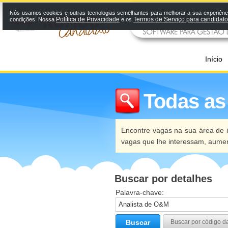
Nós usamos cookies e outras tecnologias semelhantes para melhorar a sua experiênci
Política de Privacidade
Termos de Serviço para candidat
condições. Nossa
e os
Início
Todas as
Encontre vagas na sua área de i
vagas que lhe interessam, aume
Buscar por detalhes
Palavra-chave:
Buscar
Buscar por código d