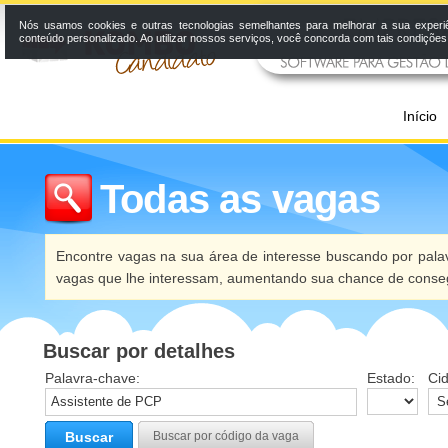
Nós usamos cookies e outras tecnologias semelhantes para melhorar a sua experi
conteúdo personalizado. Ao utilizar nossos serviços, você concorda com tais condiçõe
Início
Todas as vagas
Encontre vagas na sua área de interesse buscando por palav
vagas que lhe interessam, aumentando sua chance de conseg
Buscar por detalhes
Palavra-chave:
Estado:
Ci
Buscar
Buscar por código da vaga