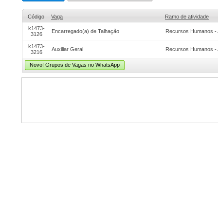
Código
Vaga
Ramo de atividade
k1473-
Encarregado(a) de Talhação
Recursos Humanos - 
3126
k1473-
Auxiliar Geral
Recursos Humanos - 
3216
Novo! Grupos de Vagas no WhatsApp