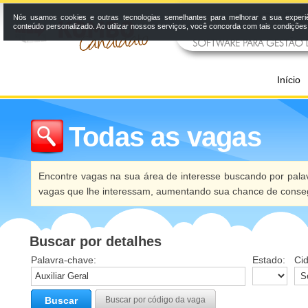
Nós usamos cookies e outras tecnologias semelhantes para melhorar a sua experi
conteúdo personalizado. Ao utilizar nossos serviços, você concorda com tais condiçõe
Início
Todas as vagas
Encontre vagas na sua área de interesse buscando por palav
vagas que lhe interessam, aumentando sua chance de conseg
Buscar por detalhes
Palavra-chave:
Estado:
Ci
Buscar
Buscar por código da vaga